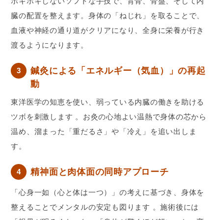
ボキボキしないソフトな手技で、背骨、骨盤、そして内
臓の配置を整えます。身体の「ねじれ」を取ることで、
血液や神経の通り道がクリアになり、全身に栄養が行き
渡るようになります。
鍼灸による「エネルギー（気血）」の再起
3
動
東洋医学の知恵を使い、弱っている内臓の働きを助ける
ツボを刺激します 。お灸の心地よい温熱で身体の芯から
温め、溜まった「重だるさ」や「冷え」を追い出しま
す。
精神面と肉体面の同時アプローチ
4
「心身一如（心と体は一つ）」の考えに基づき、身体を
整えることでメンタルの安定も図ります 。施術後には