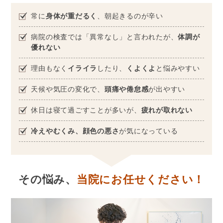
常に
身体が重だるく
、朝起きるのが辛い
病院の検査では「異常なし」と言われたが、
体調が
優れない
理由もなく
イライラ
したり、
くよくよ
と悩みやすい
天候や気圧の変化で、
頭痛や倦怠感
が出やすい
休日は寝て過ごすことが多いが、
疲れが取れない
冷えやむくみ、顔色の悪さ
が気になっている
その悩み、
当院にお任せください！