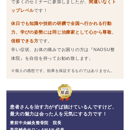
で多くのセミナーに参加しましたが、
間違いなくト
ップレベル
です！
休日でも知識や技術の研鑽で全国へ行かれる行動
力、学びの姿勢には同じ治療家として心から尊敬、
信頼できる方
です。
辛い症状、お体の痛みでお困りの方は『NAOSU整
体院』を自信を持ってお勧め致します。
※個人の感想です。効果を保証するものではありません。
患者さんを治す力がずば抜けているんですけど、
最大の魅力は会った人を元気にする力です！
豊前中央鍼灸整骨院 院長
美容鍼灸サロン AMAN 代表